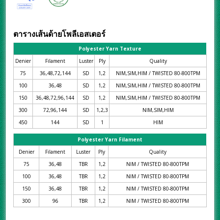
ตารางเส้นด้ายโพลีเอสเตอร์
Polyester Yarn Texture
Denier
Filament
Luster
Ply
Quality
75
36,48,72,144
SD
1,2
NIM,SIM,HIM / TWISTED 80-800TPM
100
36,48
SD
1,2
NIM,SIM,HIM / TWISTED 80-800TPM
150
36,48,72,96,144
SD
1,2
NIM,SIM,HIM / TWISTED 80-800TPM
300
72,96,144
SD
1,2,3
NIM,SIM,HIM
450
144
SD
1
HIM
Polyester Yarn Filament
Denier
Filament
Luster
Ply
Quality
75
36,48
TBR
1,2
NIM / TWISTED 80-800TPM
100
36,48
TBR
1,2
NIM / TWISTED 80-800TPM
150
36,48
TBR
1,2
NIM / TWISTED 80-800TPM
300
96
TBR
1,2
NIM / TWISTED 80-800TPM